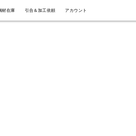
鋼材在庫
引合＆加工依頼
アカウント